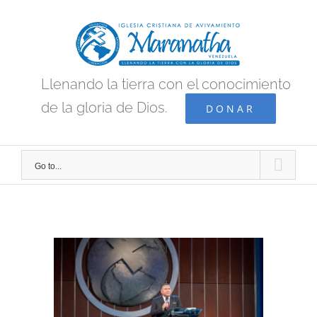
Skip
to
content
Llenando la tierra con el conocimiento
de la gloria de Dios.
DONAR
Go to...
View
Larger
Image