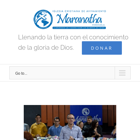
Skip
to
content
Llenando la tierra con el conocimiento
de la gloria de Dios.
DONAR
Go to...
View
Larger
Image