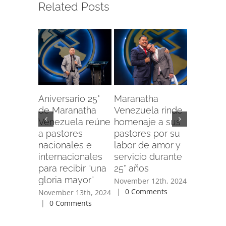
Related Posts
Aniversario 25°
Maranatha
Apóstol
de Maranatha
Venezuela rinde
Rosario 
Venezuela reúne
homenaje a sus
saludo e
a pastores
pastores por su
a Maran
nacionales e
labor de amor y
Venezue
internacionales
servicio durante
su 25° a
para recibir “una
25° años
November 
gloria mayor”
|
0 Com
November 12th, 2024
|
0 Comments
November 13th, 2024
|
0 Comments