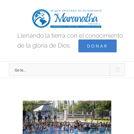
Skip
to
content
Llenando la tierra con el conocimiento
de la gloria de Dios.
DONAR
Go to...
View
Larger
Image