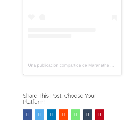
Una publicación compartida de Maranatha Barranquilla Sin Fronteras (@maranathabaq)
Share This Post, Choose Your
Platform!
Facebook
Twitter
LinkedIn
Reddit
Whatsapp
Tumblr
Pinterest